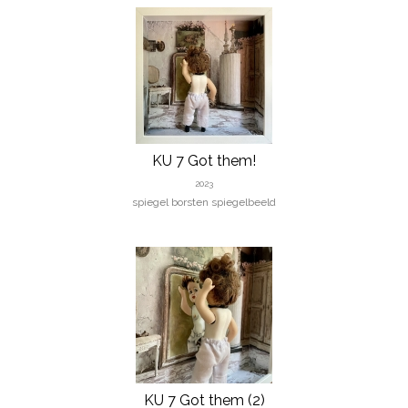
KU 7 Got them!
2023
spiegel borsten spiegelbeeld
KU 7 Got them (2)