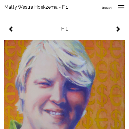
Matty Westra Hoekzema - F 1
Togg
English
navig
F 1