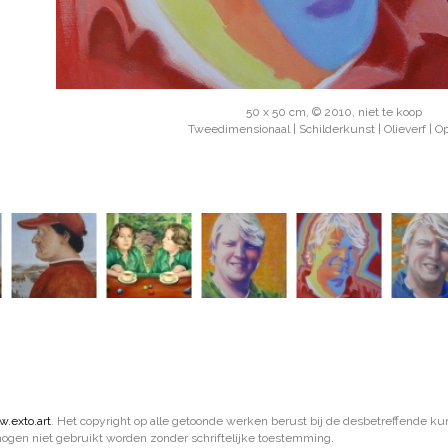
50 x 50 cm, © 2010, niet te koop
Tweedimensionaal | Schilderkunst | Olieverf | O
.exto.art
. Het copyright op alle getoonde werken berust bij de desbetreffende ku
gen niet gebruikt worden zonder schriftelijke toestemming.