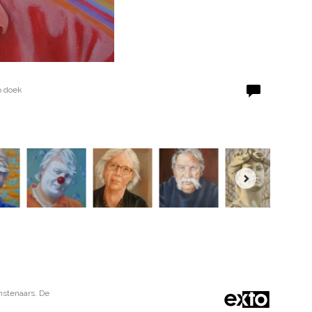
p doek
nstenaars. De