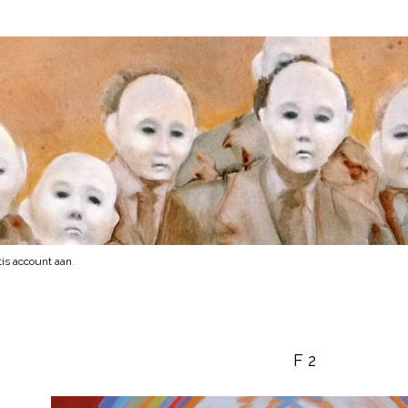
is account aan
.
F 2