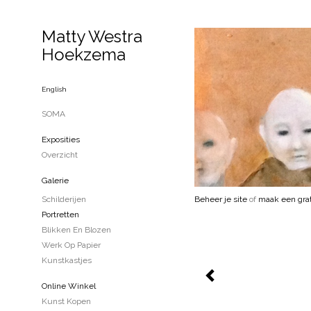
Matty Westra
Hoekzema
English
SOMA
Exposities
Overzicht
Galerie
Schilderijen
Beheer je site
of
maak een grat
Portretten
Blikken En Blozen
Werk Op Papier
Kunstkastjes
Online Winkel
Kunst Kopen