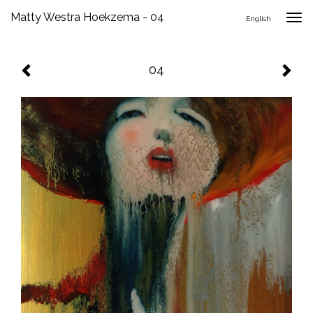
Matty Westra Hoekzema - 04
Togg
English
navig
04