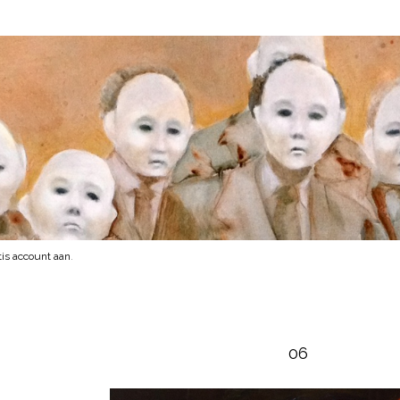
is account aan
.
06