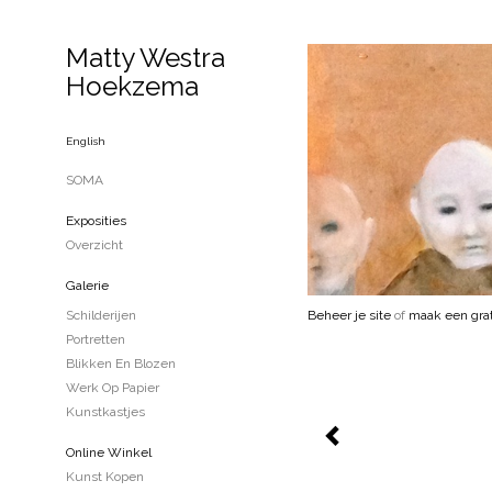
Matty Westra
Hoekzema
English
SOMA
Exposities
Overzicht
Galerie
Schilderijen
Beheer je site
of
maak een grat
Portretten
Blikken En Blozen
Werk Op Papier
Kunstkastjes
Online Winkel
Kunst Kopen