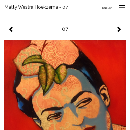
Matty Westra Hoekzema - 07
Togg
English
navig
07