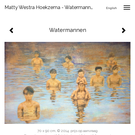
Matty Westra Hoekzema - Watermannen
Togg
English
navig
Watermannen
70 x 90 cm, © 2014, prijs op aanvraag