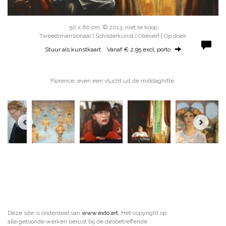
50 x 60 cm, © 2013, niet te koop
Tweedimensionaal | Schilderkunst | Olieverf | Op doek
Stuur als kunstkaart
Vanaf € 2,95 excl. porto
Florence, even een vlucht uit de middaghitte
Deze site is onderdeel van
www.exto.art
. Het copyright op
alle getoonde werken berust bij de desbetreffende