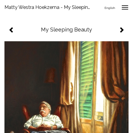
Matty Westra Hoekzema - My Sleeping Beauty
Togg
English
navig
My Sleeping Beauty