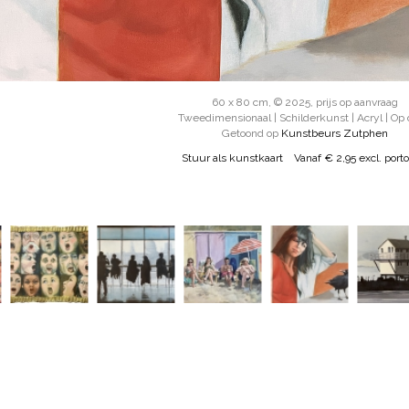
60 x 80 cm, © 2025, prijs op aanvraag
Tweedimensionaal | Schilderkunst | Acryl | Op
Getoond op
Kunstbeurs Zutphen
Stuur als kunstkaart
Vanaf € 2,95 excl. porto