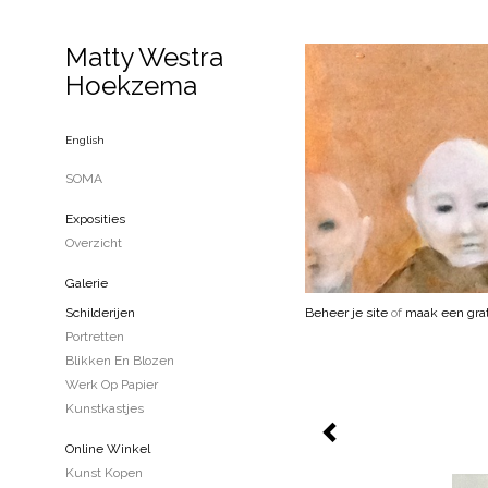
Matty Westra
Hoekzema
English
SOMA
Exposities
Overzicht
Galerie
Schilderijen
Beheer je site
of
maak een grat
Portretten
Blikken En Blozen
Werk Op Papier
Kunstkastjes
Online Winkel
Kunst Kopen