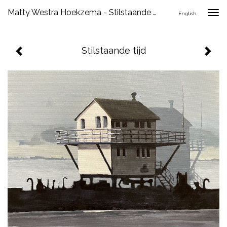
Matty Westra Hoekzema - Stilstaande Tijd
Togg
English
navig
Stilstaande tijd