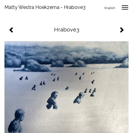
Matty Westra Hoekzema - Hrabove3
Togg
English
navig
Hrabove3