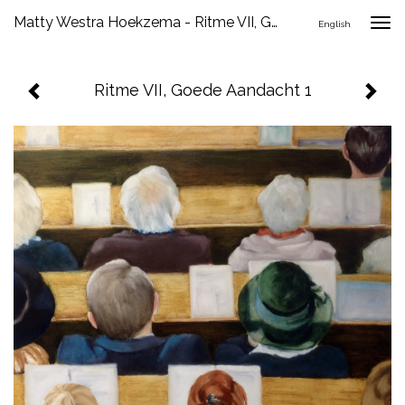
Matty Westra Hoekzema - Ritme VII, Goede Aandacht 1
Togg
English
navig
Ritme VII, Goede Aandacht 1