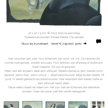
47 x 47 x 5 cm, © 2013, prijs op aanvraag
Tweedimensionaal | Mixed Media | Op paneel
Stuur als kunstkaart
Vanaf € 2,95 excl. porto
Vier vrouwen aan zee. Hun lichamen zijn rond, vol, vrij. Ze claimen de
ruimte met gemak, zonder excuses. Hun blikken zijn afwezig of euforisch,
nooit vragend. Ze zíjn er gewoon.
Maar voor elk lichaam staat een silhouet. Steeds opnieuw een zwarte vorm,
starend. Soms man, soms vrouw — altijd toeschouwer, altijd buiten beeld. Of
juist: ín beeld gebracht als toeschouwer. Hoe verandert een beeld zodra er
een silhouet naast staat.
Deze reeks draait de rollen om: het zijn niet de lichamen die bekeken
worden, maar de kijker zelf die wordt neergezet.